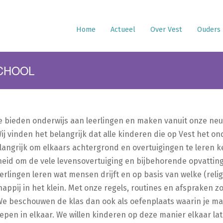
Home
Actueel
Over Vest
Ouders
SCHOOL
We bieden onderwijs aan leerlingen en maken vanuit onze neut
Wij vinden het belangrijk dat alle kinderen die op Vest het o
belangrijk om elkaars achtergrond en overtuigingen te leren 
jheid om de vele levensovertuiging en bijbehorende opvatti
eerlingen leren wat mensen drijft en op basis van welke (re
happij in het klein. Met onze regels, routines en afspraken 
. We beschouwen de klas dan ook als oefenplaats waarin je 
diepen in elkaar. We willen kinderen op deze manier elkaar l