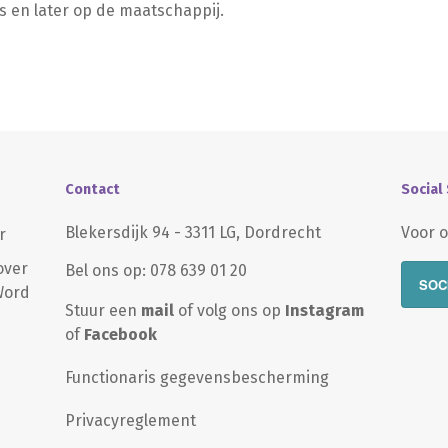
s en later op de maatschappij.
Contact
Social
Blekersdijk 94 - 3311 LG, Dordrecht
Voor o
r
over
Bel ons op: 078 639 01 20
SOC
 Word
Stuur een
mail
of volg ons op
Instagram
of
Facebook
Functionaris gegevensbescherming
Privacyreglement