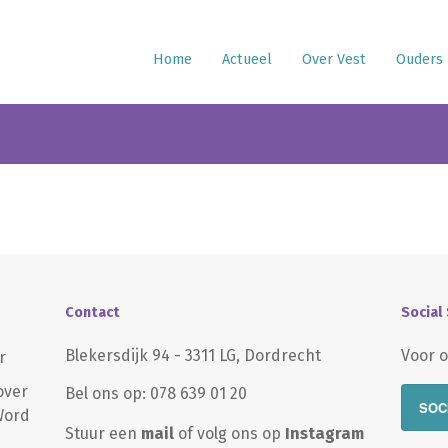
Home
Actueel
Over Vest
Ouders
Contact
Social
Blekersdijk 94 - 3311 LG, Dordrecht
Voor o
r
over
Bel ons op: 078 639 01 20
SOC
 Word
Stuur een
mail
of volg ons op
Instagram